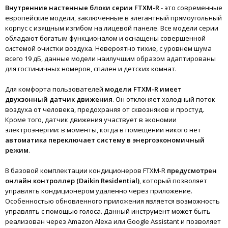
Внутренние настенные блоки серии FTXM-R
- это современные
европейские модели, заключенные в элегантный прямоугольный
корпус с изящным изгибом на лицевой панеле. Все модели серии
обладают богатым функционалом и оснащены совершенной
системой очистки воздуха. Невероятно тихие, с уровнем шума
всего 19 дБ, данные модели наилучшим образом адаптированы
для гостиничных номеров, спален и детских комнат.
Для комфорта пользователей
модели FTXM-R имеет
двухзонный датчик движения
. Он отклоняет холодный поток
воздуха от человека, предохраняя от сквозняков и простуд.
Кроме того, датчик движения участвует в экономии
электроэнергии: в моменты, когда в помещении никого нет
автоматика переключает систему в энергоэкономичный
режим
.
В базовой комплектации кондиционеров FTXM-R
предусмотрен
онлайн контроллер (Daikin Residential)
, который позволяет
управлять кондиционером удаленно через приложение.
Особенностью обновленного приложения является возможность
управлять с помощью голоса. Данный инструмент может быть
реализован через Amazon Alexa или Google Assistant и позволяет