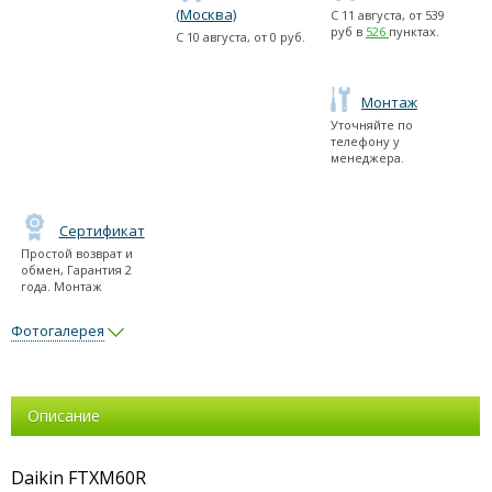
(Москва)
С
11 августа
, от
539
руб в
526
пунктах.
С
10 августа
, от
0
руб.
Монтаж
Уточняйте по
телефону у
менеджера.
Сертификат
Простой возврат и
обмен, Гарантия 2
года. Монтаж
Фотогалерея
Описание
Daikin FTXM60R