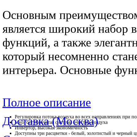
Основным преимуществом
является широкий набор 
функций, а также элегант
который несомненно стан
интерьера. Основные фун
Полное описание
Регулировка потока воздуха во всех направлениях при п
Доставка (Москва)
Многоступенчатая система очистки воздуха
Инвертор, высокая экономичность
Доступны три расцветки - белый, золотистый и черный ц