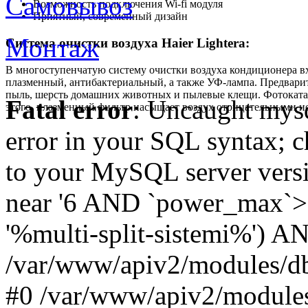
Самовывоз
Возможность подключения Wi-fi модуля
Приятный, современный дизайн
Монтаж
Система очистки воздуха Haier Lightera:
В многоступенчатую систему очистки воздуха кондиционера вх
плазменный, антибактериальный, а также УФ-лампа. Предварите
пыль, шерсть домашних животных и пылевые клещи. Фотоката
Fatal error
: Uncaught mysq
этого, плазменный фильтр насыщает воздух отрицательными и
error in your SQL syntax; c
to your MySQL server versio
near '6 AND `power_max`>
'%multi-split-sistemi%') AND
/var/www/apiv2/modules/db
#0 /var/www/apiv2/modules