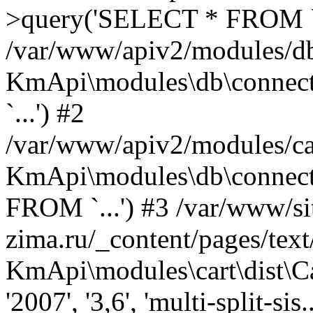
>query('SELECT * FROM `.
/var/www/apiv2/modules/db
KmApi\modules\db\conne
`...') #2
/var/www/apiv2/modules/car
KmApi\modules\db\connec
FROM `...') #3 /var/www/sit
zima.ru/_content/pages/tex
KmApi\modules\cart\dist\Ca
'2007', '3,6', 'multi-split-sis.