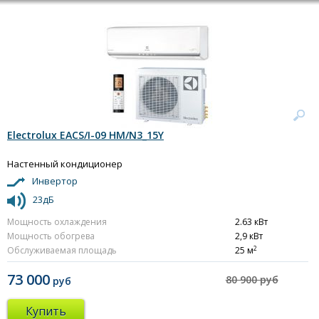
Electrolux EACS/I-09 HM/N3_15Y
Настенный кондиционер
Инвертор
23дБ
Мощность охлаждения
2.63 кВт
Мощность обогрева
2,9 кВт
2
Обслуживаемая площадь
25 м
73 000
80 900 руб
руб
Купить