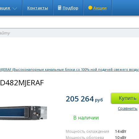
ация
Контакты
Подбор
Акции
MJERAF (Высоконапорные канальные блоки со 100%-ной подачей свежего возду
AD482MJERAF
205 264
Купить
руб
Сравнить
В наличии
Мощность охлаждения
14 кВт
Мощность обогрева
10 кВт