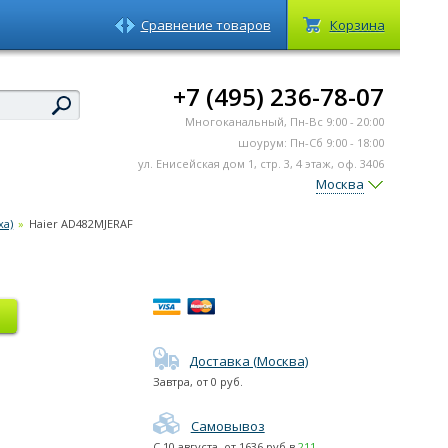
Сравнение товаров
Корзина
+7 (495) 236-78-07
Многоканальный, Пн-Вс 9:00 - 20:00
шоурум: Пн-Сб 9:00 - 18:00
ул. Енисейская дом 1, стр. 3, 4 этаж, оф. 3406
Москва
ха)
»
Haier AD482MJERAF
Доставка (Москва)
Завтра
, от
0
руб.
Самовывоз
С
10 августа
, от
1636
руб в
211