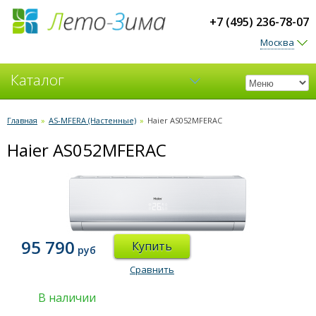
+7 (495) 236-78-07
Москва
Каталог
Кондиционеры
Главная
»
AS-MFERA (Настенные)
»
Haier AS052MFERAC
Haier AS052MFERAC
Вентиляция
95 790
Купить
руб
Сравнить
В наличии