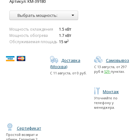
Артикул: КМ-39180
Выбрать мощность:
Мощность охлаждения
1.5 кВт
Мощность обогрева
1.7 кВт
2
Обслуживаемая площадь
15 м
Доставка
Самовывоз
(Москва)
С
13 августа
, от
297
руб в
529
пунктах.
С
11 августа
, от
0
руб.
Монтаж
Уточняйте по
телефону у
менеджера.
Сертификат
Простой возврат и
обмен, Гарантия 2