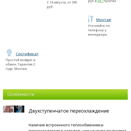
руб в
447
пунктах.
С
14 августа
, от
390
руб.
Монтаж
Уточняйте по
телефону у
менеджера.
Сертификат
Простой возврат и
обмен, Гарантия 2
года. Монтаж
Особенности
Двухступенчатое переохлаждение
Наличие встроенного теплообменника-
переохладителя в холодильном контуре позволяет