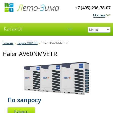
+7 (495) 236-78-07
Москва
Каталог
Кондиционеры
Главная
»
Серия MRV 5 P
»
Haier AV60NMVETR
Haier AV60NMVETR
Вентиляция
По запросу
Купить