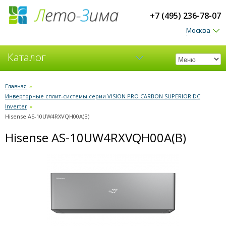
+7 (495) 236-78-07
Москва
Каталог
Кондиционеры
Главная
»
Инверторные сплит-системы серии VISION PRO CARBON SUPERIOR DC
Вентиляция
Inverter
»
Hisense AS-10UW4RXVQH00A(B)
Hisense AS-10UW4RXVQH00A(B)