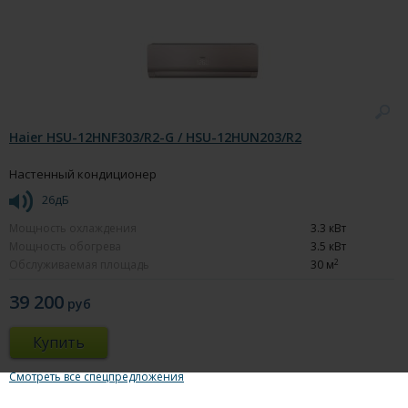
Haier HSU-12HNF303/R2-G / HSU-12HUN203/R2
Настенный кондиционер
26дБ
Мощность охлаждения
3.3 кВт
Мощность обогрева
3.5 кВт
2
Обслуживаемая площадь
30 м
39 200
руб
Купить
Смотреть все спецпредложения