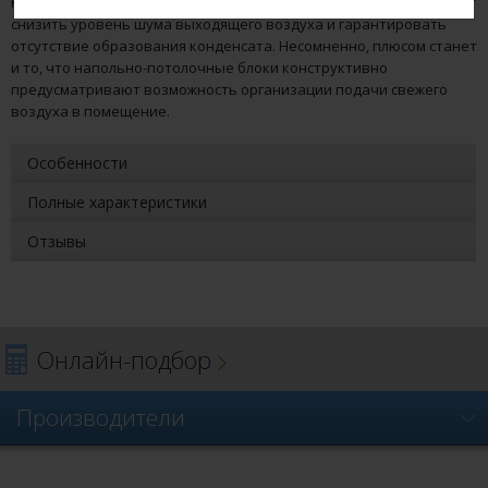
Hisense, имеющая внутреннюю воздушную прослойку, позволяет
снизить уровень шума выходящего воздуха и гарантировать
отсутствие образования конденсата. Несомненно, плюсом станет
и то, что напольно-потолочные блоки конструктивно
предусматривают возможность организации подачи свежего
воздуха в помещение.
Особенности
Полные характеристики
Отзывы
Онлайн-подбор
Производители