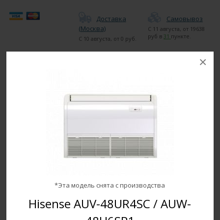
Доставка
Самовывоз
(Москва)
С
11 августа
, от
19638
руб в
31
пункте.
С
10 августа
, от
0
руб.
×
Монтаж
Уточняйте по
телефону у
менеджера.
Сертификат
Простой возврат и
обмен, Гарантия 2
года. Монтаж
*Эта модель снята с производства
Hisense AUV-48UR4SC / AUW-