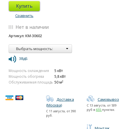
Купить
Сравнить
Нет в наличии
Артикул: КМ-30602
Выбрать мощность:
38дБ
Мощность охлаждения
5 кВт
Мощность обогрева
5,8 кВт
2
Обслуживаемая площадь
50 м
Доставка
Самовывоз
(Москва)
С
13 августа
, от
509
руб в
655
пунктах.
С
11 августа
, от
390
руб.
Монтаж