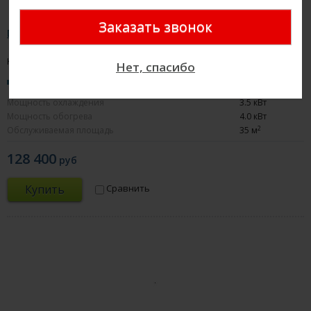
Daikin FTXJ35AB
Канальный кондиционер
Нет, спасибо
19дБ
Мощность охлаждения
3.5 кВт
Мощность обогрева
4.0 кВт
2
Обслуживаемая площадь
35 м
128 400
руб
Купить
Сравнить