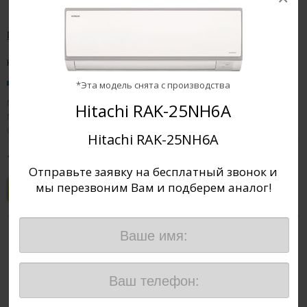
Daikin FTXJ20AW
Канальный кондиционер
19дБ
*Эта модель снята с производства
Мощность охлаждения
2.0 кВт
Hitachi RAK-25NH6A
Мощность обогрева
2.5 кВт
2
Обслуживаемая площадь
20 м
Hitachi RAK-25NH6A
110 800
руб
Отправьте заявку на бесплатный звонок и
мы перезвоним Вам и подберем аналог!
Купить
Сравнить