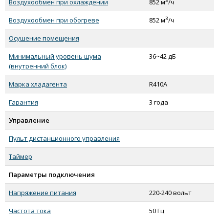
3
Воздухообмен при охлаждении
852 м
/ч
3
Воздухообмен при обогреве
852 м
/ч
Осушение помещения
Минимальный уровень шума
36~42 дБ
(внутренний блок)
Марка хладагента
R410A
Гарантия
3 года
Управление
Пульт дистанционного управления
Таймер
Параметры подключения
Напряжение питания
220-240 вольт
Частота тока
50 Гц