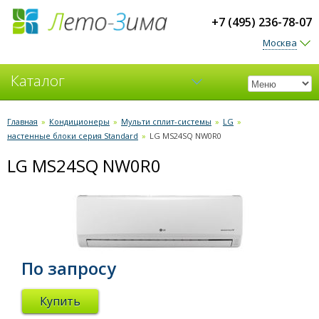
+7 (495) 236-78-07
Москва
Каталог
Кондиционеры
Главная
»
Кондиционеры
»
Мульти сплит-системы
»
LG
»
настенные блоки серия Standard
»
LG MS24SQ NW0R0
Вентиляция
LG MS24SQ NW0R0
По запросу
Купить