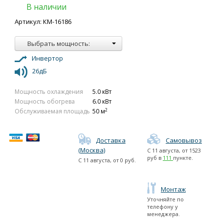
В наличии
Артикул: КМ-16186
Выбрать мощность:
Инвертор
26дБ
Мощность охлаждения
5.0 кВт
Мощность обогрева
6.0 кВт
2
Обслуживаемая площадь
50 м
Доставка
Самовывоз
(Москва)
С
11 августа
, от
1523
руб в
111
пункте.
С
11 августа
, от
0
руб.
Монтаж
Уточняйте по
телефону у
менеджера.