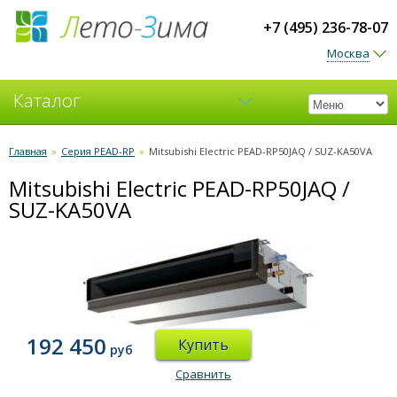
+7 (495) 236-78-07
Москва
Каталог
Кондиционеры
Главная
»
Серия PEAD-RP
»
Mitsubishi Electric PEAD-RP50JAQ / SUZ-KA50VA
Mitsubishi Electric PEAD-RP50JAQ /
Вентиляция
SUZ-KA50VA
192 450
Купить
руб
Сравнить