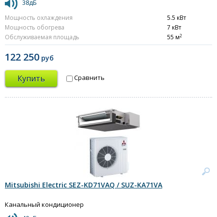
38дБ
Мощность охлаждения
5.5 кВт
Мощность обогрева
7 кВт
2
Обслуживаемая площадь
55 м
122 250
руб
Купить
Сравнить
Mitsubishi Electric SEZ-KD71VAQ / SUZ-KA71VA
Канальный кондиционер