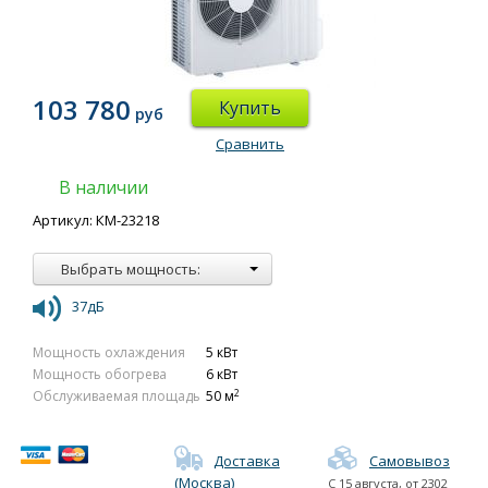
103 780
Купить
руб
Сравнить
В наличии
Артикул: КМ-23218
Выбрать мощность:
37дБ
Мощность охлаждения
5 кВт
Мощность обогрева
6 кВт
2
Обслуживаемая площадь
50 м
Доставка
Самовывоз
(Москва)
С
15 августа
, от
2302