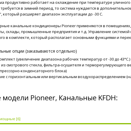
ма продуктивно работает на охлаждение при температуре уличного воз
требуется в зимний период, то система нуждается в дополнительном
, который расширяет диапазон эксплуатации до -30 C.
ные канальные кондиционеры Pioneer применяются в помещениях, 
ы, склады, промышленные предприятия и т.д. Управление системой
го в комплекте, который располагает основными функциями и пер
ьные опции (заказываются отдельно)
омплект (увеличение диапазона рабочих температур от -30 до 43°C.)
 из смотрового стекла, фильтра-осушителя и терморегулирующего ве
прессорно-конденсаторного блока)
ие с горизонтальным или вертикальным воздухораспределением (на
 модели Pioneer, Канальные KFDH:
мощные [6]