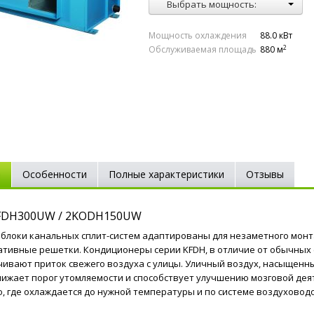
Выбрать мощность:
Мощность охлаждения
88.0 кВт
2
Обслуживаемая площадь
880 м
е
Особенности
Полные характеристики
Отзывы
KFDH300UW / 2KODH150UW
блоки канальных сплит-систем адаптированы для незаметного монт
тивные решетки. Кондиционеры серии KFDH, в отличие от обычных с
чивают приток свежего воздуха с улицы. Уличный воздух, насыщенн
нижает порог утомляемости и способствует улучшению мозговой дея
о, где охлаждается до нужной температуры и по системе воздуховод