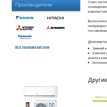
Сплит-систе
Производители
охлаждение 
комплектом"
Высоконапор
гипермаркет
поставляемо
Дополнител
Все производители
Зимний к
Комплект
аналога ком
Исполнен
Другие
Менее 