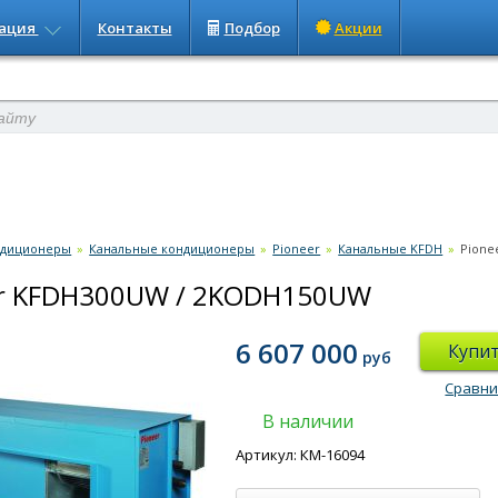
ация
Контакты
Подбор
Акции
ндиционеры
»
Канальные кондиционеры
»
Pioneer
»
Канальные KFDH
»
Pione
er KFDH300UW / 2KODH150UW
6 607 000
Купи
руб
Сравни
В наличии
Артикул: КМ-16094