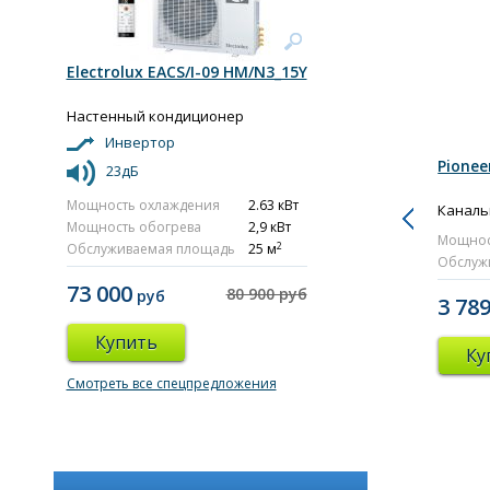
Electrolux EACS/I-09 HM/N3_15Y
Настенный кондиционер
Инвертор
Pione
23дБ
Мощность охлаждения
2.63 кВт
Каналь
Мощность обогрева
2,9 кВт
Мощнос
2
Обслуживаемая площадь
25 м
Обслуж
73 000
80 900 руб
руб
3 78
Купить
Ку
Смотреть все спецпредложения