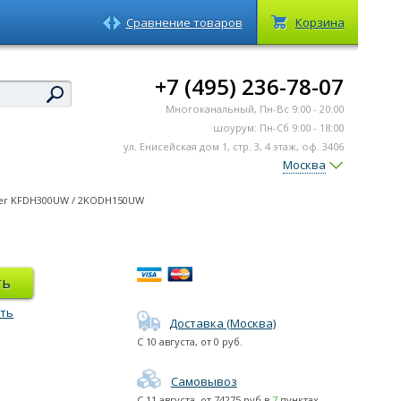
Сравнение товаров
Корзина
+7 (495) 236-78-07
Многоканальный, Пн-Вс 9:00 - 20:00
шоурум: Пн-Сб 9:00 - 18:00
ул. Енисейская дом 1, стр. 3, 4 этаж, оф. 3406
Москва
er KFDH300UW / 2KODH150UW
ть
ть
Доставка (Москва)
С
10 августа
, от
0
руб.
Самовывоз
С
11 августа
, от
74275
руб в
7
пунктах.