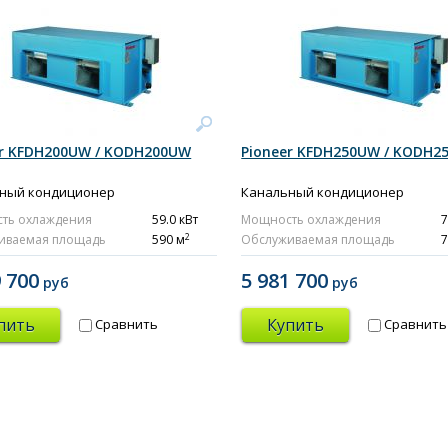
er KFDH200UW / KODH200UW
Pioneer KFDH250UW / KODH2
ный кондиционер
Канальный кондиционер
ть охлаждения
59.0 кВт
Мощность охлаждения
7
2
иваемая площадь
590 м
Обслуживаемая площадь
7
9 700
5 981 700
руб
руб
пить
Купить
Сравнить
Сравнить