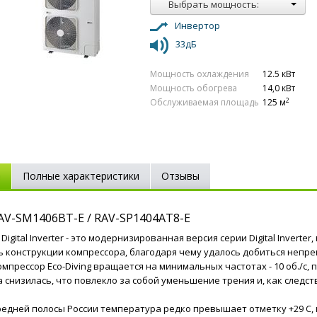
Выбрать мощность:
Инвертор
33дБ
Мощность охлаждения
12.5 кВт
Мощность обогрева
14,0 кВт
2
Обслуживаемая площадь
125 м
е
Полные характеристики
Отзывы
AV-SM1406BT-E / RAV-SP1404AT8-E
Digital Inverter - это модернизированная версия серии Digital Inver
ь конструкции компрессора, благодаря чему удалось добиться неп
мпрессор Eco-Diving вращается на минимальных частотах - 10 об./с, 
 снизилась, что повлекло за собой уменьшение трения и, как следс
редней полосы России температура редко превышает отметку +29 C