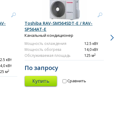
AV-
Toshiba RAV-SM564SDT-E / RAV-
Toshiba R
SP564AT-E
SP564ATP-
Канальный кондиционер
Канальный
Инвер
Мощность охлаждения
12.5 кВт
Мощность обогрева
14,0 кВт
25дБ
2
Обслуживаемая площадь
125 м
2.5 кВт
Мощность о
4,0 кВт
Мощность о
По запросу
2
25 м
Обслуживае
Купить
Сравнить
По зап
Купит