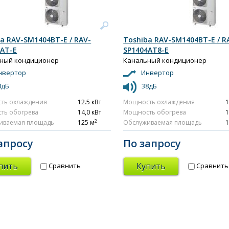
a RAV-SM1404BT-E / RAV-
Toshiba RAV-SM1404BT-E / R
4AT-E
SP1404AT8-E
ный кондиционер
Канальный кондиционер
нвертор
Инвертор
8дБ
38дБ
ть охлаждения
12.5 кВт
Мощность охлаждения
1
ть обогрева
14,0 кВт
Мощность обогрева
1
2
иваемая площадь
125 м
Обслуживаемая площадь
1
апросу
По запросу
пить
Купить
Сравнить
Сравнить