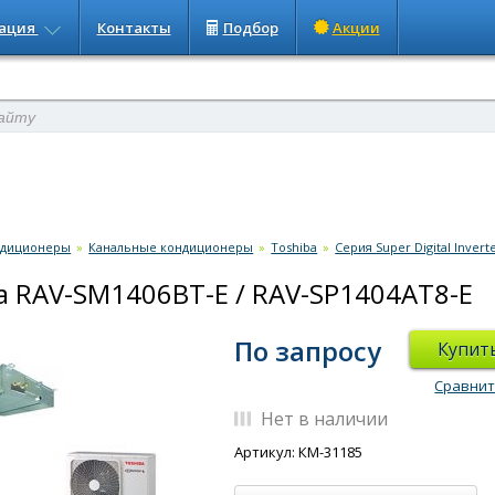
ация
Контакты
Подбор
Акции
ндиционеры
»
Канальные кондиционеры
»
Toshiba
»
Серия Super Digital Invert
a RAV-SM1406BT-E / RAV-SP1404AT8-E
По запросу
Купит
Сравни
Нет в наличии
Артикул: КМ-31185