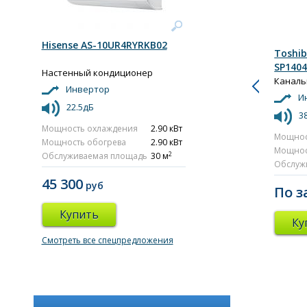
Hisense AS-10UR4RYRKB02
Toshib
SP140
Настенный кондиционер
Каналь
Инвертор
И
22.5дБ
3
Мощность охлаждения
2.90 кВт
Мощнос
Мощность обогрева
2.90 кВт
Мощнос
2
Обслуживаемая площадь
30 м
Обслуж
45 300
руб
По з
Купить
Ку
Смотреть все спецпредложения