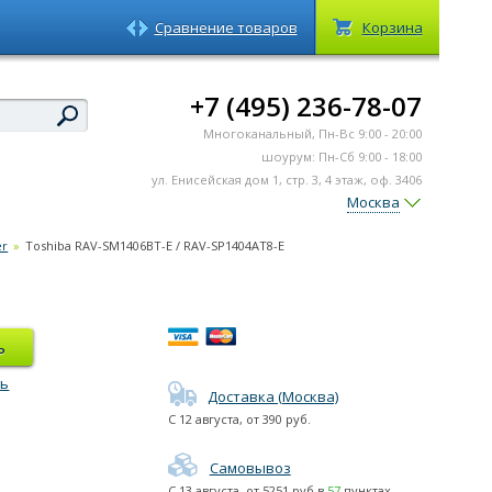
Сравнение товаров
Корзина
+7 (495) 236-78-07
Многоканальный, Пн-Вс 9:00 - 20:00
шоурум: Пн-Сб 9:00 - 18:00
ул. Енисейская дом 1, стр. 3, 4 этаж, оф. 3406
Москва
er
»
Toshiba RAV-SM1406BT-E / RAV-SP1404AT8-E
ь
ть
Доставка (Москва)
С
12 августа
, от
390
руб.
Самовывоз
С
13 августа
, от
5251
руб в
57
пунктах.