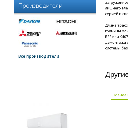
загруженнос
Производители
лишнего эле
серией в св
Длина трассы
границы мон
R22 или К40
демонтажа с
системы без
Все производители
Другие
Менее 