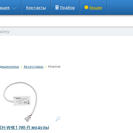
ация
Контакты
Подбор
Акции
ндиционеры
»
Аксессуары
»
Hisense
EH-W4E1 (WI-FI модуль)