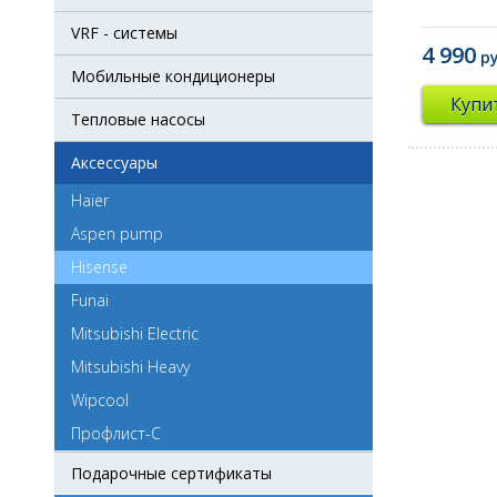
VRF - системы
4 990
р
Мобильные кондиционеры
Купи
Тепловые насосы
Аксессуары
Haier
Aspen pump
Hisense
Funai
Mitsubishi Electric
Mitsubishi Heavy
Wipcool
Профлист-С
Подарочные сертификаты