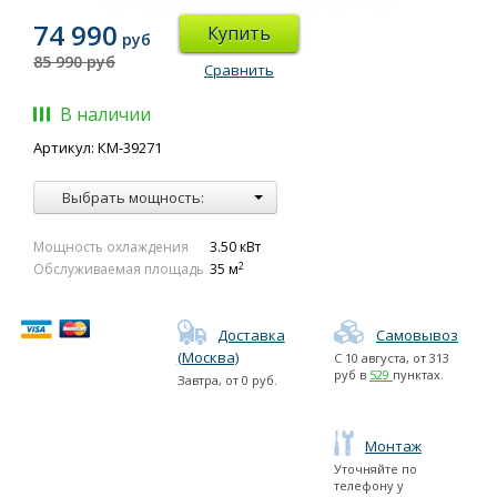
74 990
Купить
руб
85 990 руб
Сравнить
В наличии
Артикул: КМ-39271
Выбрать мощность:
Мощность охлаждения
3.50 кВт
2
Обслуживаемая площадь
35 м
Доставка
Самовывоз
(Москва)
С
10 августа
, от
313
руб в
529
пунктах.
Завтра
, от
0
руб.
Монтаж
Уточняйте по
телефону у