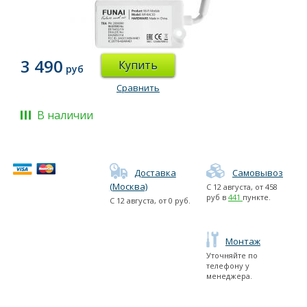
3 490
Купить
руб
Сравнить
В наличии
Доставка
Самовывоз
(Москва)
С
12 августа
, от
458
руб в
441
пункте.
С
12 августа
, от
0
руб.
Монтаж
Уточняйте по
телефону у
менеджера.