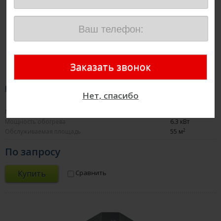
Haier AB182MCERA
Нет, спасибо
Мощность охлаждения
5.6 кВт
Мощность обогрева
6.3 кВт
2
Обслуживаемая площадь
55 м
По запросу
Купить
Сравнить