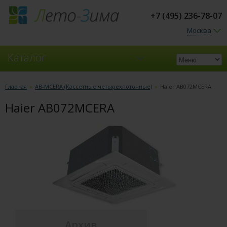
+7 (495) 236-78-07
Москва
Каталог
Кондиционеры
Главная
»
AB-MCERA (Кассетные четырехпоточные)
»
Haier AB072MCERA
Haier AB072MCERA
Вентиляция
Архив