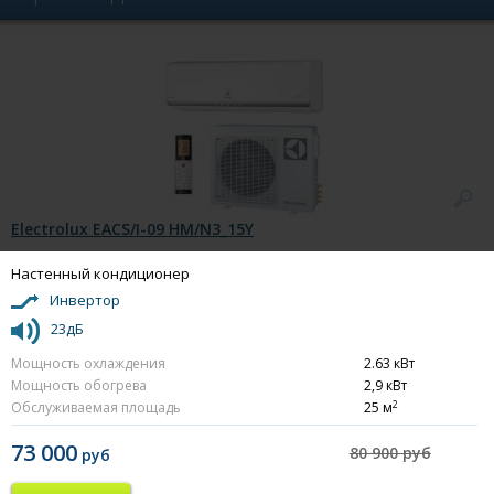
Electrolux EACS/I-09 HM/N3_15Y
Настенный кондиционер
Инвертор
23дБ
Мощность охлаждения
2.63 кВт
Мощность обогрева
2,9 кВт
2
Обслуживаемая площадь
25 м
73 000
80 900 руб
руб