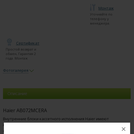
Монтаж
Уточняйте по
телефону у
менеджера.
Сертификат
Простой возврат и
обмен, Гарантия 2
года. Монтаж
Фотогалерея
Описание
Haier AB072MCERA
Внутренние блоки кассетного исполнения Haier имеют
компактные размеры, отличный дизайн, высокий уровень
×
стандартной комплектации. Они специально спроектированы