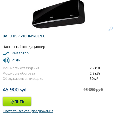
Ballu BSPI-10HN1/BL/EU
Настенный кондиционер
Инвертор
21дБ
Мощность охлаждения
2.9 кВт
Мощность обогрева
2.9 кВт
2
Обслуживаемая площадь
30 м
45 900
53 890 руб
руб
Купить
Смотреть все спецпредложения