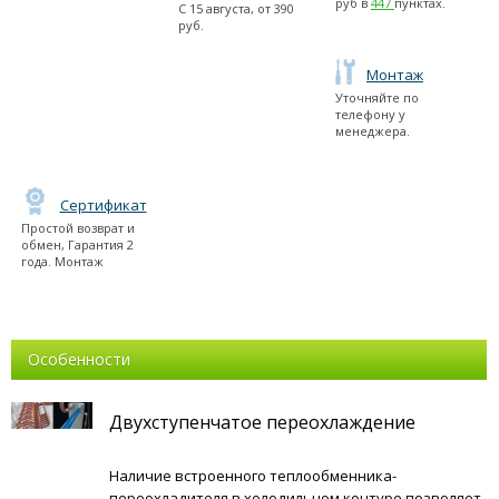
руб в
447
пунктах.
С
15 августа
, от
390
руб.
Монтаж
Уточняйте по
телефону у
менеджера.
Сертификат
Простой возврат и
обмен, Гарантия 2
года. Монтаж
Особенности
Двухступенчатое переохлаждение
Наличие встроенного теплообменника-
переохладителя в холодильном контуре позволяет