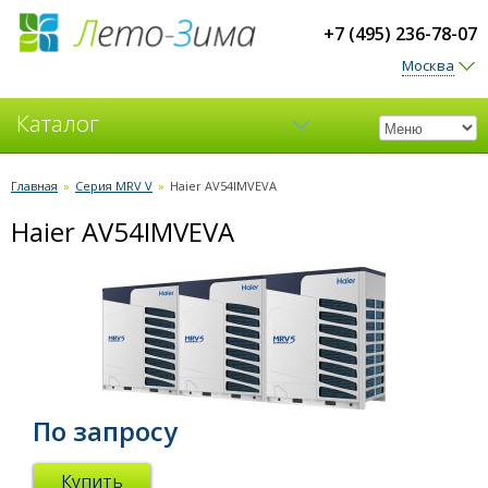
+7 (495) 236-78-07
Москва
Каталог
Кондиционеры
Главная
»
Серия MRV V
»
Haier AV54IMVEVA
Haier AV54IMVEVA
Вентиляция
По запросу
Купить