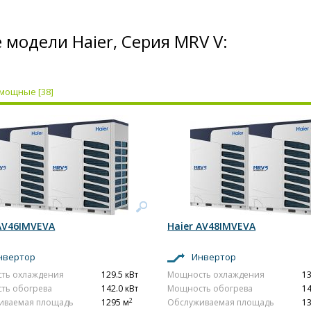
 модели Haier, Серия MRV V:
мощные [38]
AV46IMVEVA
Haier AV48IMVEVA
нвертор
Инвертор
ть охлаждения
129.5 кВт
Мощность охлаждения
13
ть обогрева
142.0 кВт
Мощность обогрева
14
2
иваемая площадь
1295 м
Обслуживаемая площадь
1