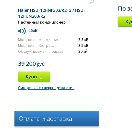
По з
Haier HSU-12HNF303/R2-G / HSU-
12HUN203/R2
Ку
Настенный кондиционер
26дБ
Мощность охлаждения
3.3 кВт
Мощность обогрева
3.5 кВт
2
Обслуживаемая площадь
30 м
39 200
руб
Купить
Смотреть все спецпредложения
Оплата и доставка