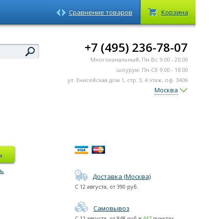
Сравнение товаров
Корзина
+7 (495) 236-78-07
Многоканальный, Пн-Вс 9:00 - 20:00
шоурум: Пн-Сб 9:00 - 18:00
ул. Енисейская дом 1, стр. 3, 4 этаж, оф. 3406
Москва
ь
ть
Доставка (Москва)
С
12 августа
, от
390
руб.
Самовывоз
С
12 августа
, от
848
руб в
447
пунктах.