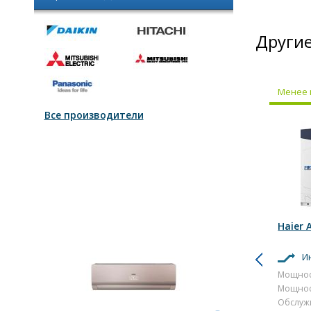
Другие
Менее 
Все производители
Haier 
И
Мощнос
Мощнос
Обслуж