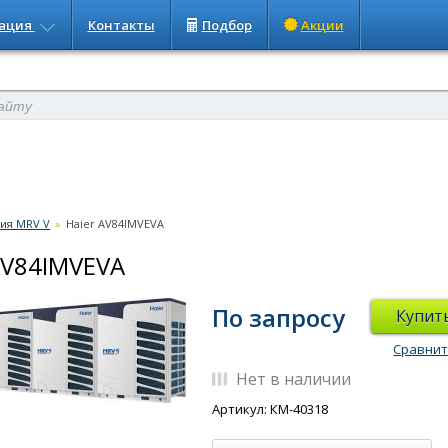
ация
Контакты
Подбор
Акции
ия MRV V
»
Haier AV84IMVEVA
AV84IMVEVA
По запросу
Купит
Сравни
Нет в наличии
Артикул: КМ-40318