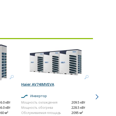
Haier AV74IMVEVA
Haier AV5
Инвертор
Инвер
6.0 кВт
Мощность охлаждения
209.5 кВт
Мощность о
6.0 кВт
Мощность обогрева
228.5 кВт
Мощность о
2
2
360 м
Обслуживаемая площадь
2095 м
Обслуживае