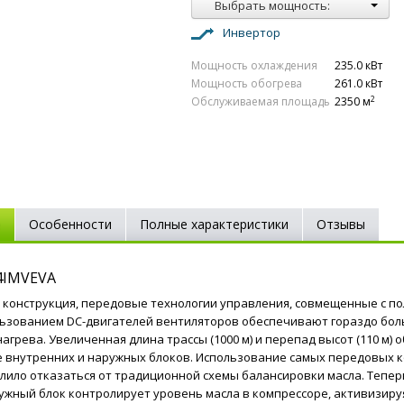
Выбрать мощность:
Инвертор
Мощность охлаждения
235.0 кВт
Мощность обогрева
261.0 кВт
2
Обслуживаемая площадь
2350 м
е
Особенности
Полные характеристики
Отзывы
84IMVEVA
конструкция, передовые технологии управления, совмещенные с пол
ьзованием DC-двигателей вентиляторов обеспечивают гораздо боль
нагрева. Увеличенная длина трассы (1000 м) и перепад высот (110 м
внутренних и наружных блоков. Использование самых передовых к
лило отказаться от традиционной схемы балансировки масла. Тепер
жный блок контролирует уровень масла в компрессоре, активизиру