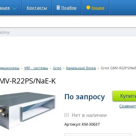
ация
Контакты
Подбор
Акции
ндиционеры
»
VRF - системы
»
Gree
»
Канальные блоки
»
Gree GMV-R22PS/NaE
MV-R22PS/NaE-K
По запросу
Купит
Сравни
Нет в наличии
Артикул: КМ-30637