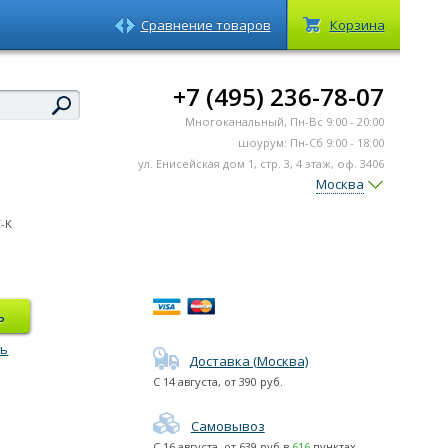
Сравнение товаров
Корзина
+7 (495) 236-78-07
Многоканальный, Пн-Вс 9:00 - 20:00
шоурум: Пн-Сб 9:00 - 18:00
ул. Енисейская дом 1, стр. 3, 4 этаж, оф. 3406
Москва
-K
ь
ть
Доставка (Москва)
С
14 августа
, от
390
руб.
Самовывоз
С
16 августа
, от
639
руб в
616
пунктах.