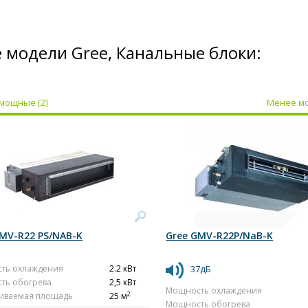
 модели Gree, Канальные блоки:
мощные [2]
Менее мо
GMV-R22 PS/NAB-K
Gree GMV-R22P/NaB-K
ть охлаждения
2.2 кВт
37дБ
ть обогрева
2,5 кВт
Мощность охлаждения
2
иваемая площадь
25 м
Мощность обогрева