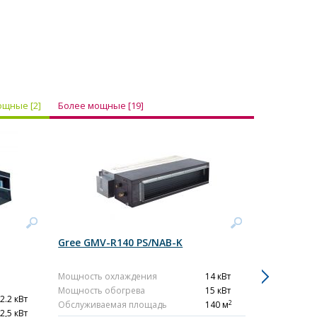
щные [2]
Более мощные [19]
Gree GMV-R140 PS/NAB-K
Gree GMV-
Мощность охлаждения
14 кВт
Мощность о
Мощность обогрева
15 кВт
Мощность о
2.2 кВт
2
Обслуживаемая площадь
140 м
Обслуживае
2,5 кВт