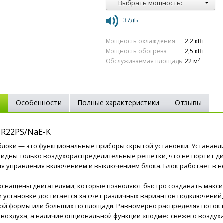
Выбрать мощность:
37дБ
Мощность охлаждения
2.2 кВт
Мощность обогрева
2,5 кВт
2
Обслуживаемая площадь
22 м
е
Особенности
Полные характеристики
Отзывы
-R22PS/NaE-K
блоки — это функциональные приборы скрытой установки. Устанавл
видны только воздухораспределительные решетки, что не портит 
я управления включением и выключением блока. Блок работает в н
 оснащены двигателями, которые позволяют быстро создавать макс
и установке достигается за счет различных вариантов подключений
ой формы или больших по площади. Равномерно распределяя поток
воздуха, а наличие опциональной функции «подмес свежего воздуха