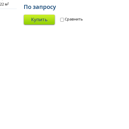
2
22 м
По запросу
По зап
Купить
Купит
Сравнить