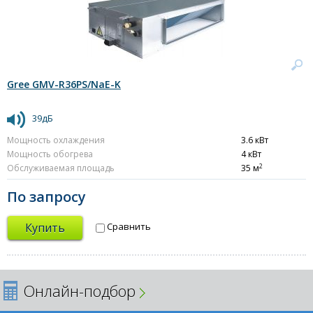
Gree GMV-R36PS/NaE-K
39дБ
Мощность охлаждения
3.6 кВт
Мощность обогрева
4 кВт
2
Обслуживаемая площадь
35 м
По запросу
Купить
Сравнить
Онлайн-подбор