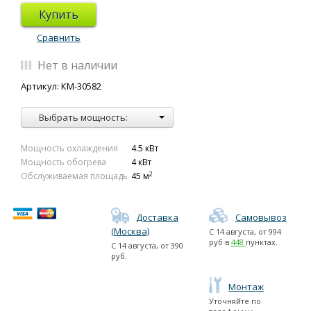
Купить
Сравнить
Нет в наличии
Артикул: КМ-30582
Выбрать мощность:
Мощность охлаждения
4.5 кВт
Мощность обогрева
4 кВт
2
Обслуживаемая площадь
45 м
Доставка
Самовывоз
(Москва)
С
14 августа
, от
994
руб в
448
пунктах.
С
14 августа
, от
390
руб.
Монтаж
Уточняйте по