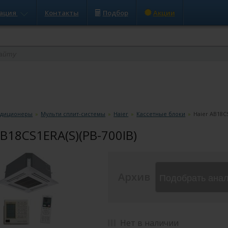
ация
Контакты
Подбор
Акции
ндиционеры
»
Мульти сплит-системы
»
Haier
»
Кассетные блоки
»
Haier AB18CS
AB18CS1ERA(S)(PB-700IB)
Архив
Подобрать ана
Нет в наличии