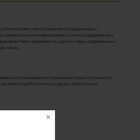
ь потребление электроэнергии. Кондиционеры с
оты. Инверторные кондиционеры точнее поддерживают
ционерах Haier применяется одна из самых современных
ым током.
рживать в помещении оптимальный баланс углекислого
 и вытяжку отработанного воздуха с избыточным
×