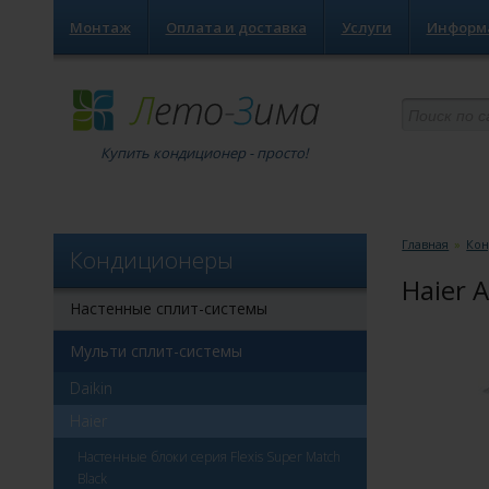
Монтаж
Оплата и доставка
Услуги
Информ
Купить кондиционер - просто!
Главная
»
Ко
Кондиционеры
Haier 
Настенные сплит-системы
Мульти сплит-системы
Daikin
Haier
Настенные блоки серия Flexis Super Match
Black