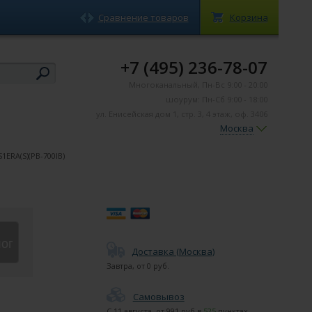
Сравнение товаров
Корзина
+7 (495) 236-78-07
Многоканальный, Пн-Вс 9:00 - 20:00
шоурум: Пн-Сб 9:00 - 18:00
ул. Енисейская дом 1, стр. 3, 4 этаж, оф. 3406
Москва
1ERA(S)(PB-700IB)
лог
Доставка (Москва)
Завтра
, от
0
руб.
Самовывоз
С
11 августа
, от
991
руб в
525
пунктах.