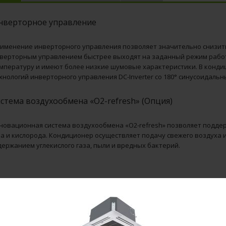
нверторное управление
именение инверторного управления позволяет значительно снизит
верторным управлением быстрее выходят на заданный режим раб
мпературу и имеют более низкие шумовые характеристики. В конди
хнологий инверторного управления DC-Inverter со 180° синусоидальн
стема воздухообмена «O2-refresh» (Опция)
новационная система воздухообмена «O2-refresh» позволяет подде
за и кислорода. Кондиционер осуществляет подачу свежего воздуха
держанием углекислого газа, пыли и вредных бактерий.
 модели Haier, :