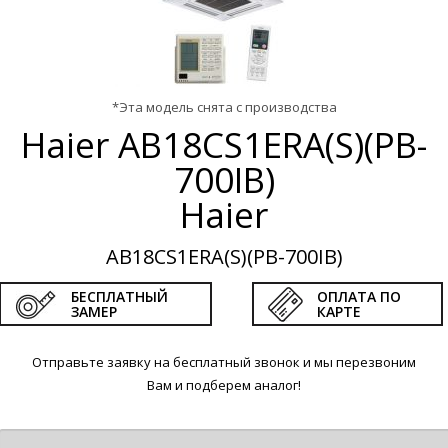
мощные [8]
*Эта модель снята с производства
Haier AB18CS1ERA(S)(PB-
700IB)
AB50S2SC1FA
Haier AB50S2SC2FA
Haier
 сплит-система
Мульти сплит-система
AB18CS1ERA(S)(PB-700IB)
ть охлаждения
5 кВт
Мощность охлаждения
ть обогрева
5.5 кВт
Мощность обогрева
БЕСПЛАТНЫЙ
ОПЛАТА ПО
2
иваемая площадь
50 м
Обслуживаемая площадь
ЗАМЕР
КАРТЕ
00
42 800
руб
руб
Отправьте заявку на бесплатный звонок и мы перезвоним
Вам и подберем аналог!
пить
Купить
Сравнить
Сравнить