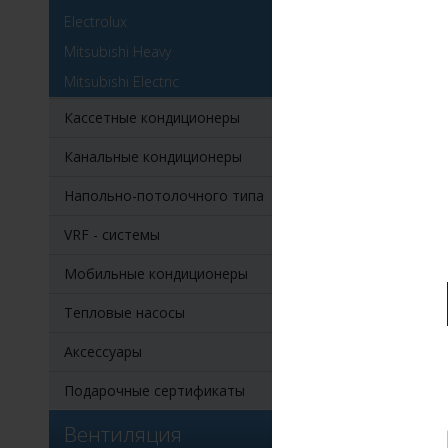
Менее 
Electrolux
Mitsubishi Heavy
Mitsubishi Electric
Кассетные кондиционеры
Канальные кондиционеры
Напольно-потолочного типа
Haier 
VRF - системы
Мульти
Мощнос
Мобильные кондиционеры
Мощнос
Обслуж
Тепловые насосы
39 4
Аксессуары
Ку
Подарочные сертификаты
Вентиляция