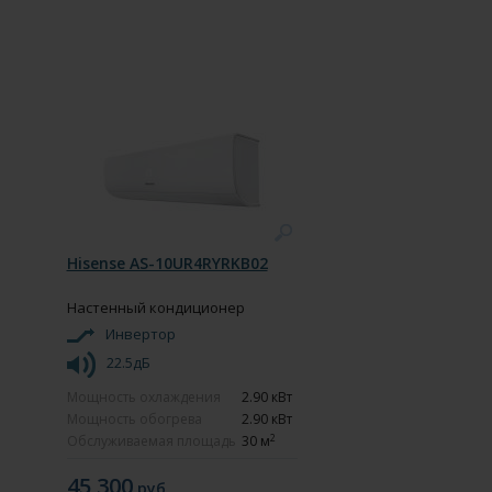
Hisense AS-10UR4RYRKB02
Настенный кондиционер
Инвертор
22.5дБ
Мощность охлаждения
2.90 кВт
Мощность обогрева
2.90 кВт
2
Обслуживаемая площадь
30 м
45 300
руб