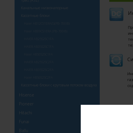
трасс (R32)
Канальные низконапорные
И
Кассетные блоки
Haier AB12CS1ERA(S)(PB-700IB)
Пр
Haier AB09CS1ERA (PB-700IB)
ин
HAIER AB25S2SC1FA
те
те
HAIER AB35S2SC1FA
Haier AB50S2SC1FA
Си
HAIER AB25S2SC2FA
HAIER AB35S2SC2FA
Ин
Haier AB50S2SC2FA
га
Кассетные блоки с круговым потоком воздуха
со
Hisense
Pioneer
Другие
Hitachi
Funai
Ballu