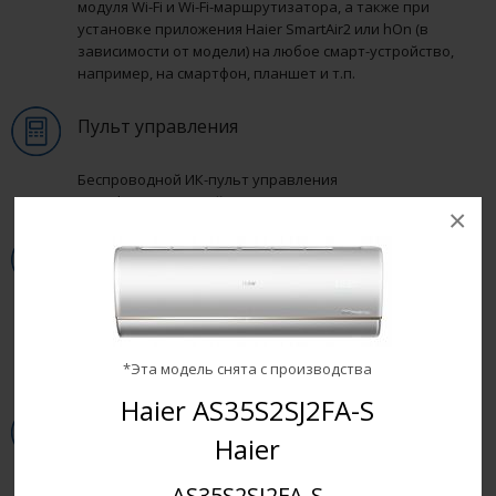
модуля Wi-Fi и Wi-Fi-маршрутизатора, а также при
установке приложения Haier SmartAir2 или hOn (в
зависимости от модели) на любое смарт-устройство,
например, на смартфон, планшет и т.п.
Пульт управления
Беспроводной ИК-пульт управления
(русифицированный).
×
Поддержание +10 °С в режиме обогрева
Для предотвращения слишком сильного снижения
температуры в помещении в зимнее время
кондиционер может поддерживать температуру на
*Эта модель снята с производства
уровне +10 °С.
Haier AS35S2SJ2FA-S
Энергопотребление 1W в режиме ожидания
Haier
За счет оптимизации программы управления,
AS35S2SJ2FA-S