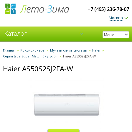
+7 (495) 236-78-07
Москва
Каталог
Кондиционеры
Главная
»
Кондиционеры
»
Мульти сплит-системы
»
Haier
»
Серия Jade Super Match Внутр. Бл.
»
Haier AS50S2SJ2FA-W
Вентиляция
Haier AS50S2SJ2FA-W