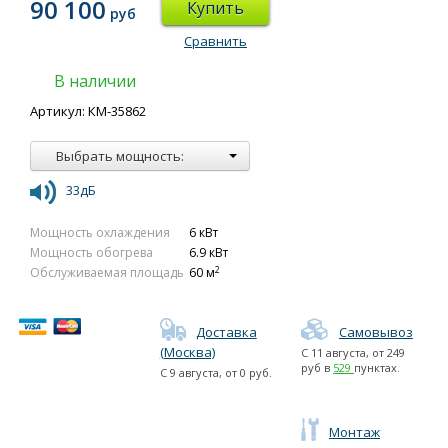
90 100
Купить
руб
Сравнить
В наличии
Артикул: КМ-35862
Выбрать мощность:
33дБ
Мощность охлаждения
6 кВт
Мощность обогрева
6.9 кВт
2
Обслуживаемая площадь
60 м
Доставка
Самовывоз
(Москва)
С
11 августа
, от
249
руб в
529
пунктах.
С
9 августа
, от
0
руб.
Монтаж