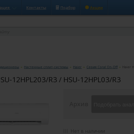
ация
Контакты
Подбор
Акции
ндиционеры
»
Настенные сплит-системы
»
Haier
»
Серия Coral On-Off
»
Haier 
HSU-12HPL203/R3 / HSU-12HPL03/R3
Архив
Подобрать ана
Нет в наличии