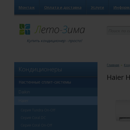
Монтаж
Оплата и доставка
Услуги
Информ
Купить кондиционер - просто!
Главная
»
Ко
Кондиционеры
Haier 
Настенные сплит-системы
Daikin
Haier
Серия Tundra On-Off
Серия Coral DC
Серия Coral On-Off