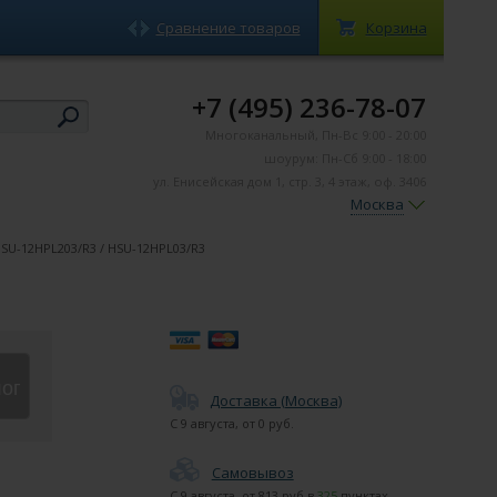
Сравнение товаров
Корзина
+7 (495) 236-78-07
Многоканальный, Пн-Вс 9:00 - 20:00
шоурум: Пн-Сб 9:00 - 18:00
ул. Енисейская дом 1, стр. 3, 4 этаж, оф. 3406
Москва
HSU-12HPL203/R3 / HSU-12HPL03/R3
лог
Доставка (Москва)
С
9 августа
, от
0
руб.
Самовывоз
С
9 августа
, от
813
руб в
325
пунктах.