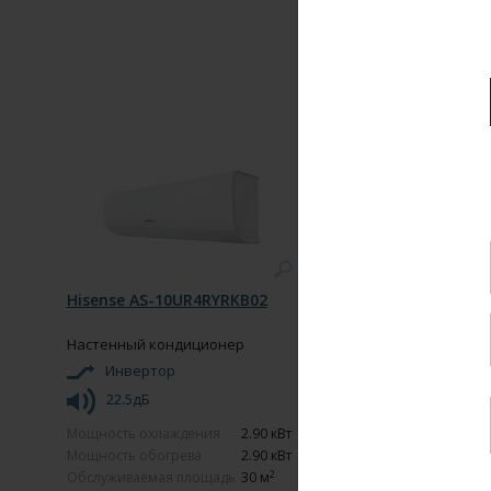
Ра
Ши
До
Ин
От
со
Hisense AS-10UR4RYRKB02
5 
Настенный кондиционер
Инвертор
Вн
/с
22.5дБ
Мощность охлаждения
2.90 кВт
Вы
Мощность обогрева
2.90 кВт
2
Обслуживаемая площадь
30 м