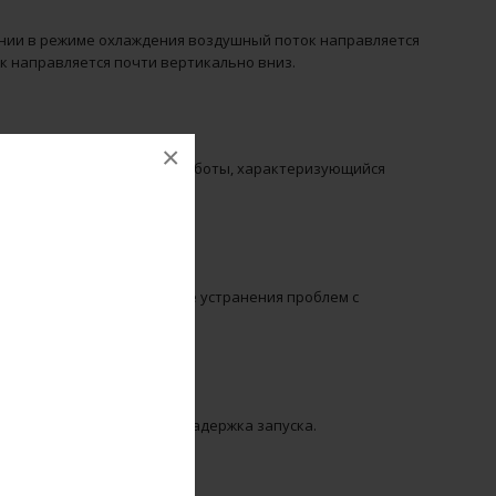
нии в режиме охлаждения воздушный поток направляется
к направляется почти вертикально вниз.
×
рать интенсивный режим работы, характеризующийся
аботы кондиционера после устранения проблем с
усмотрена трехминутная задержка запуска.