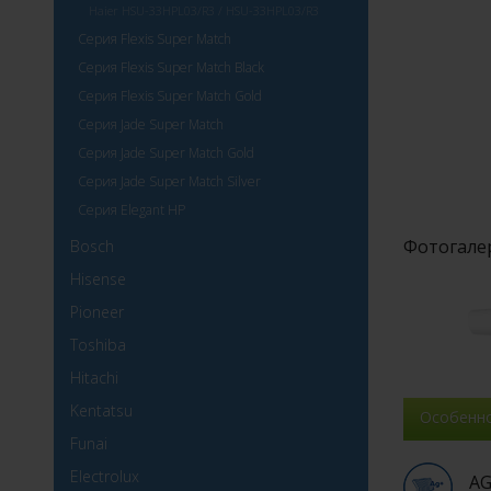
Haier HSU-33HPL03/R3 / HSU-33HPL03/R3
Серия Flexis Super Match
Серия Flexis Super Match Black
Серия Flexis Super Match Gold
Серия Jade Super Match
Серия Jade Super Match Gold
Серия Jade Super Match Silver
Серия Elegant HP
Фотогале
Bosch
Hisense
Pioneer
Toshiba
Hitachi
Kentatsu
Особенн
Funai
Electrolux
AG