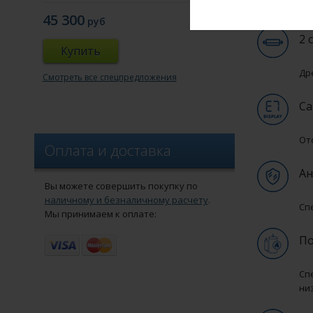
Об
45 300
руб
2 
Купить
Др
Смотреть все спецпредложения
Са
От
Оплата и доставка
Ан
Вы можете совершить покупку по
наличному и безналичному расчету
.
Сп
Мы принимаем к оплате:
По
Сп
ни