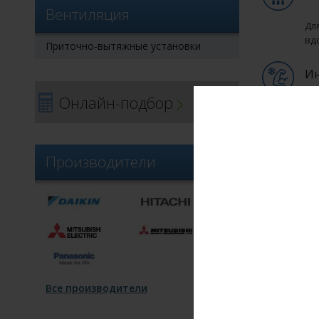
Вентиляция
Дл
вд
Приточно-вытяжные установки
Ин
Онлайн-подбор
С 
бы
Ав
Производители
Фу
эл
За
Дл
Все производители
24