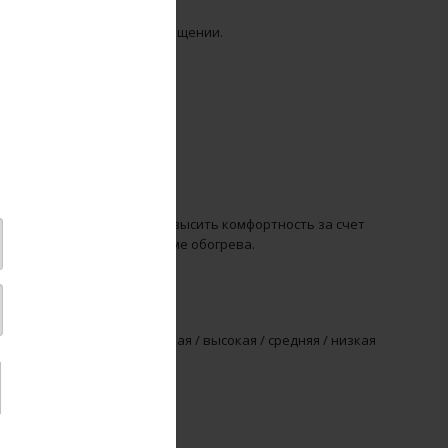
 параметры воздуха в помещении.
64 В.
кратить энергопотери и повысить комфортность за счет
мя работы системы в режиме обогрева.
м скоростей (сверхвысокая / высокая / средняя / низкая