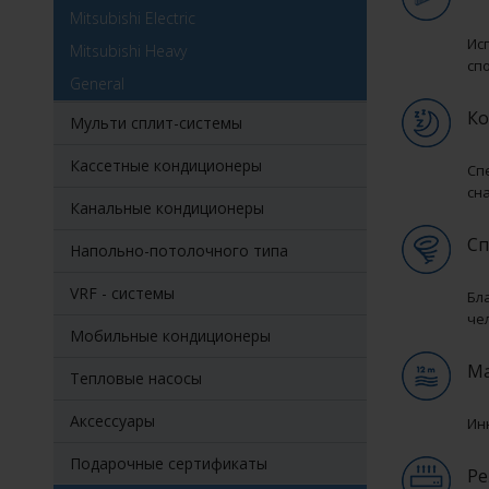
Mitsubishi Electric
Ис
Mitsubishi Heavy
сп
General
Ко
Мульти сплит-системы
Кассетные кондиционеры
Сп
сна
Канальные кондиционеры
Сп
Напольно-потолочного типа
VRF - системы
Бл
че
Мобильные кондиционеры
Ма
Тепловые насосы
Аксессуары
Ин
Подарочные сертификаты
Ре