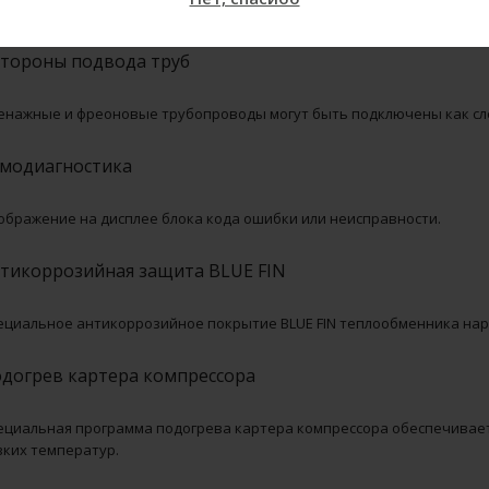
легчает установку за счет увеличения рабочей зоны.
стороны подвода труб
енажные и фреоновые трубопроводы могут быть подключены как слев
модиагностика
ображение на дисплее блока кода ошибки или неисправности.
тикоррозийная защита BLUE FIN
ециальное антикоррозийное покрытие BLUE FIN теплообменника нару
догрев картера компрессора
ециальная программа подогрева картера компрессора обеспечивает
зких температур.