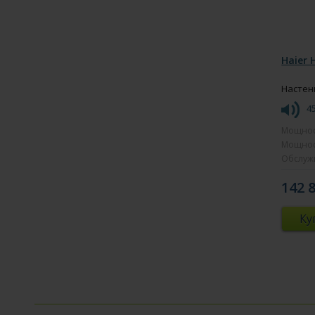
Haier 
Настен
4
Мощнос
Мощнос
Обслуж
142 
Ку