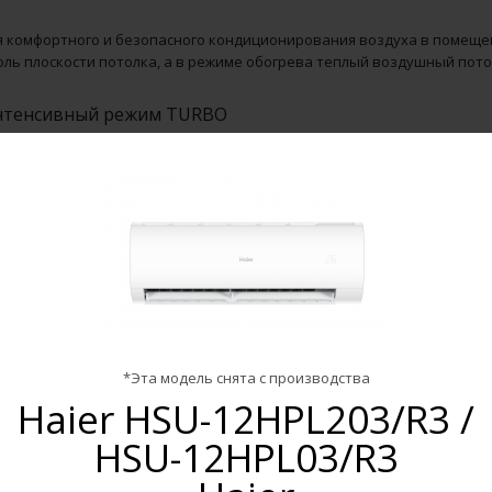
я комфортного и безопасного кондиционирования воздуха в помеще
оль плоскости потолка, а в режиме обогрева теплый воздушный пото
тенсивный режим TURBO
помощью кнопки «TURBO / POWER» на пульте управления можно выб
стрым выходом на заданную температуру.
торестарт
нкция «Авторестарт» автоматически возобновит последний режим р
ектропитанием, обеспечивая безопасность и удобство в работе.
щита компрессора
*Эта модель снята с производства
Haier HSU-12HPL203/R3 /
я защиты компрессора от повреждений при частых включениях пред
HSU-12HPL03/R3
-часовой таймер