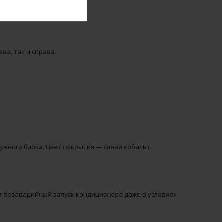
а, так и справа.
жного блока. Цвет покрытия — синий кобальт.
 безаварийный запуск кондиционера даже в условиях