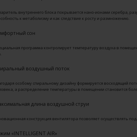
паритель внутреннего блока покрывается нано-ионами серебра, ра
особность к метаболизму и как следствие к росту и размножению.
мфортный сон
ециальная программа контролирует температуру воздуха в помещен
.
иральный воздушный поток
агодаря особому спиральному дизайну формируется восходящий пото
ловека, а распределение температуры в помещении становится бол
ксимальная длина воздушной струи
новационная конструкция вентилятора позволяет осуществлять подач
жим «INTELLIGENT AIR»