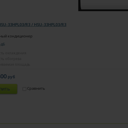
HSU-33HPL03/R3 / HSU-33HPL03/R3
ный кондиционер
5дБ
ть охлаждения
ть обогрева
иваемая площадь
800
руб
пить
Сравнить