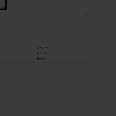
9.7 кВт
10.1 кВт
2
95 м