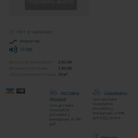
Подобрать аналог
Нет в наличии
Инвертор
22.0дБ
Мощность охлаждения
2.80 кВт
Мощность обогрева
2.80 кВт
2
Обслуживаемая площадь
30 м
Доставка
Самовывоз
(Москва)
Срок доставки
пожалуйста
Срок доставки
уточняйте у
пожалуйста
менеджера
, от
848
уточняйте у
руб в
441
пункте.
менеджера
, от
390
руб.
Монтаж