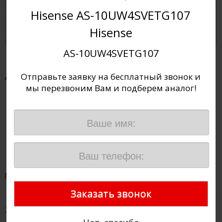
Hisense AS-10UW4SVETG107
Инструкции
Hisense
Отзывы
AS-10UW4SVETG107
Аксессуары для моделей:
Отправьте заявку на бесплатный звонок и
мы перезвоним Вам и подберем аналог!
Подарочный сертификат на 3000 рублей
3 000
руб