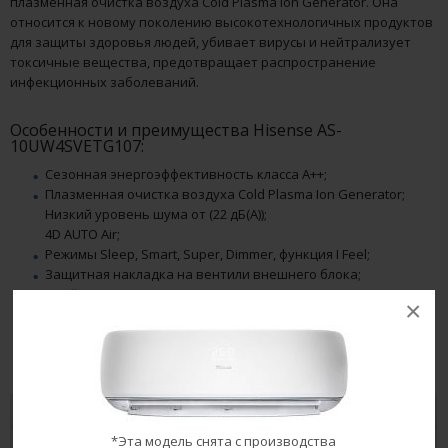
плазменная очистка воздуха Cold Plasma Ion Generator. Она
относится к новому поколению высокотехнологичных продуктов
для защиты здоровья людей, убивает вирусы и нейтрализует
токсичные вещества, предотвращает распространение
инфекционных заболеваний.
Особенности и преимущества Hisense AS-
10UW4SVETG107:
Сезонная энергоэффективность класса А++;
Плазменная очистка воздуха Cold Plasma Ion Generator;
Низкий уровень шума от (22 дБ(А));
4D AUTO Air;
Режимы Sleep, Smart, Super, Dimmer, функция I Feel;
Защитная накладка на вентили внешнего блока;
Двойная шумоизоляция компрессора;
×
Двустороннее подключение дренажа (левое или правое);
Функция самоочистки;
Авторестарт, самодиагностика.
Особенности
*Эта модель снята с производства
Полные характеристики