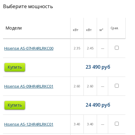
Выберите мощность
Модели
Срав.
2
кВт
кВт
м
Hisense AS-07HR4RLRKC00
2.35
2.45
—
23 490
руб
Купить
Hisense AS-09HR4RLRKC01
2.60
2.60
—
24 490
руб
Купить
Hisense AS-12HR4RLRKC01
3.40
3.40
—