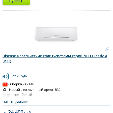
Купить
Hisense Классические сплит-системы серии NEO Classic A
(R32)
от 23.5дБ
- Сборка - Китай
- Новый экономичный фреон R32
- Цвет белый
- Датчик присутствия I Feel
Читать дальше
↔ ↕ - Регулировка потока воздуха вверх-вниз, влево-вправо при
помощи пульта
24 490
от
руб.