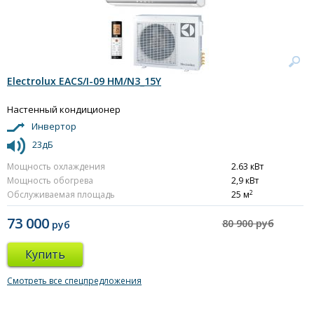
Electrolux EACS/I-09 HM/N3_15Y
Настенный кондиционер
Инвертор
23дБ
Мощность охлаждения
2.63 кВт
Мощность обогрева
2,9 кВт
2
Обслуживаемая площадь
25 м
73 000
80 900 руб
руб
Купить
Смотреть все спецпредложения