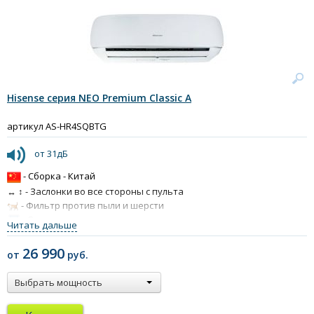
Hisense серия NEO Premium Classic A
артикул AS-HR4SQBTG
от 31дБ
- Сборка - Китай
↔ ↕ - Заслонки во все стороны с пульта
- Фильтр против пыли и шерсти
- Очистка от запахов и вирусов
Читать дальше
- Температурный датчик I Feel
26 990
от
руб.
Выбрать мощность