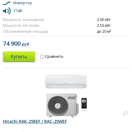
Инвертор
21дБ
Мощность охлаждения
2.00 кВт
Мощность обогрева
2.50 кВт
2
Обслуживаемая площадь
до 20 м
74 900
руб
Купить
Сравнить
Hitachi RAK-25REF / RAC-25WEF