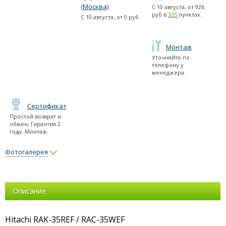
(Москва)
С
10 августа
, от
926
руб в
325
пунктах.
С
10 августа
, от
0
руб.
Монтаж
Уточняйте по
телефону у
менеджера.
Сертификат
Простой возврат и
обмен, Гарантия 2
года. Монтаж
Фотогалерея
Описание
Hitachi RAK-35REF / RAC-35WEF