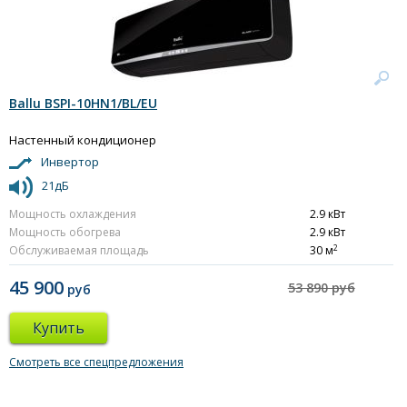
Ballu BSPI-10HN1/BL/EU
Настенный кондиционер
Инвертор
21дБ
Мощность охлаждения
2.9 кВт
Мощность обогрева
2.9 кВт
2
Обслуживаемая площадь
30 м
45 900
53 890 руб
руб
Купить
Смотреть все спецпредложения