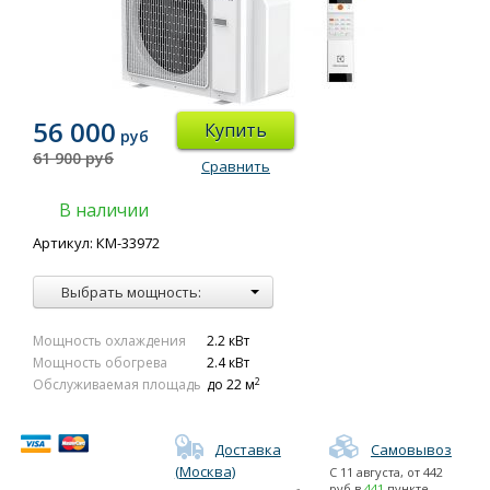
56 000
Купить
руб
61 900 руб
Сравнить
В наличии
Артикул: КМ-33972
Выбрать мощность:
Мощность охлаждения
2.2 кВт
Мощность обогрева
2.4 кВт
2
Обслуживаемая площадь
до 22 м
Доставка
Самовывоз
(Москва)
С
11 августа
, от
442
руб в
441
пункте.