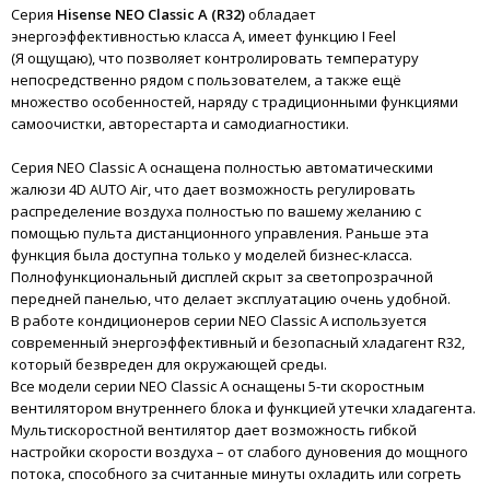
Серия
Hisense NEO Classic A (R32)
обладает
энергоэффективностью класса А, имеет функцию I Feel
(Я ощущаю), что позволяет контролировать температуру
непосредственно рядом с пользователем, а также ещё
множество особенностей, наряду с традиционными функциями
самоочистки, авторестарта и самодиагностики.
Серия NEO Classic A оснащена полностью автоматическими
жалюзи 4D AUTO Air, что дает возможность регулировать
распределение воздуха полностью по вашему желанию с
помощью пульта дистанционного управления. Раньше эта
функция была доступна только у моделей бизнес-класса.
Полнофункциональный дисплей скрыт за светопрозрачной
передней панелью, что делает эксплуатацию очень удобной.
В работе кондиционеров серии NEO Classic A используется
современный энергоэффективный и безопасный хладагент R32,
который безвреден для окружающей среды.
Все модели серии NEO Classic A оснащены 5-ти скоростным
вентилятором внутреннего блока и функцией утечки хладагента.
Мультискоростной вентилятор дает возможность гибкой
настройки скорости воздуха – от слабого дуновения до мощного
потока, способного за считанные минуты охладить или согреть