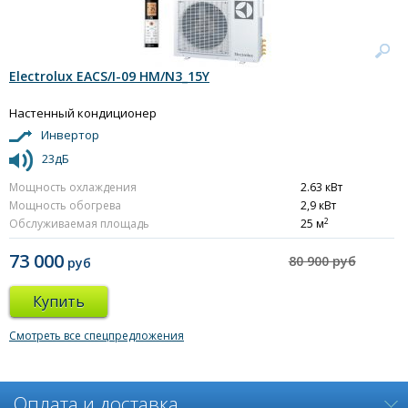
Electrolux EACS/I-09 HM/N3_15Y
Настенный кондиционер
Инвертор
23дБ
Мощность охлаждения
2.63 кВт
Мощность обогрева
2,9 кВт
2
Обслуживаемая площадь
25 м
73 000
80 900 руб
руб
Купить
Смотреть все спецпредложения
Оплата и доставка